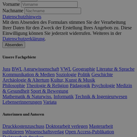
Vorname
Nachname
Datenschutzhinweis
Mit dem Absenden des Formulars stimmen Sie der Verarbeitung
Ihrer Daten für den Zweck der Erstellung Ihres Angebots zu. Diese
Einwilligung können Sie jederzeit widerrufen. Weiteres in der
Datenschutzerklärung
.
Absenden
Unsere Fachgebiete
Jura
BWL
Agrarwissenschaft
VWL
Geographie
Literatur & Sprache
Kommunikation & Medien
Soziologie
Politik
Geschichte
Archäologie & Altertum
Kultur, Kunst & Musik
Philosophie
Theologie & Religion
Pädagogik
Psychologie
Medizin
& Gesundheit
Sport & Bewegung
Mathematik & Naturwiss.
Informatik
Technik & Ingenieurwesen
Lebenserinnerungen
Variata
Autorinnen und Autoren
Druckkostenzuschuss
Doktorarbeit verlegen
Masterarbeit
publizieren
Wissenschaftsverlag
Open Access-Publikation