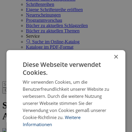
Schriftenreihen
Eigene Schriftenreihe eröffnen
Neuerscheinungen
Programmvorschau
Bücher zu aktuellen Schlagzeilen
Bücher zu aktuellen Themen
Service
Suche im Online-Katalog
Kataloge im PDF-Format
Neuerscheinungsdienst
×
Open Access
FAQ
Diese Webseite verwendet
Shop
Cookies.
Wir verwenden Cookies, um die
Benutzerfreundlichkeit unserer Website zu
verbessern. Durch die weitere Nutzung
Senden Sie uns eine eBook-
unserer Webseite stimmen Sie der
Verwendung von Cookies gemäß unserer
Anfrage
Cookie-Richtlinie zu.
Weitere
Informationen