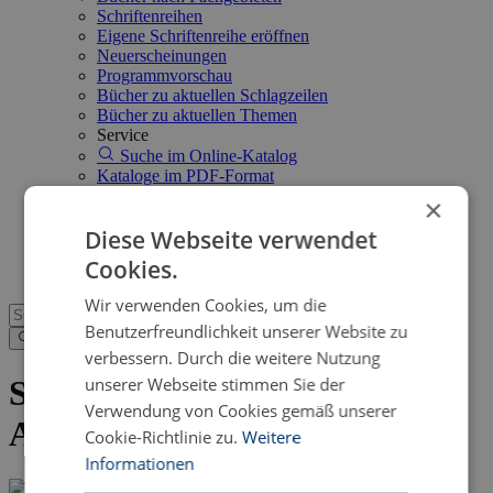
Schriftenreihen
Eigene Schriftenreihe eröffnen
Neuerscheinungen
Programmvorschau
Bücher zu aktuellen Schlagzeilen
Bücher zu aktuellen Themen
Service
Suche im Online-Katalog
Kataloge im PDF-Format
Neuerscheinungsdienst
×
Open Access
Diese Webseite verwendet
FAQ
Shop
Cookies.
Wir verwenden Cookies, um die
Benutzerfreundlichkeit unserer Website zu
verbessern. Durch die weitere Nutzung
unserer Webseite stimmen Sie der
Senden Sie uns eine eBook-
Verwendung von Cookies gemäß unserer
Anfrage
Cookie-Richtlinie zu.
Weitere
Informationen