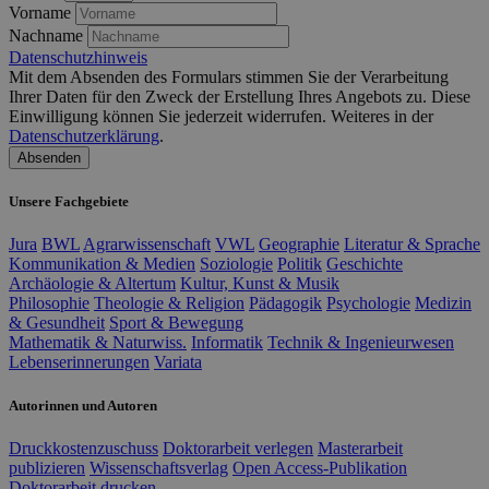
Vorname
Nachname
Datenschutzhinweis
Mit dem Absenden des Formulars stimmen Sie der Verarbeitung
Ihrer Daten für den Zweck der Erstellung Ihres Angebots zu. Diese
Einwilligung können Sie jederzeit widerrufen. Weiteres in der
Datenschutzerklärung
.
Absenden
Unsere Fachgebiete
Jura
BWL
Agrarwissenschaft
VWL
Geographie
Literatur & Sprache
Kommunikation & Medien
Soziologie
Politik
Geschichte
Archäologie & Altertum
Kultur, Kunst & Musik
Philosophie
Theologie & Religion
Pädagogik
Psychologie
Medizin
& Gesundheit
Sport & Bewegung
Mathematik & Naturwiss.
Informatik
Technik & Ingenieurwesen
Lebenserinnerungen
Variata
Autorinnen und Autoren
Druckkostenzuschuss
Doktorarbeit verlegen
Masterarbeit
publizieren
Wissenschaftsverlag
Open Access-Publikation
Doktorarbeit drucken