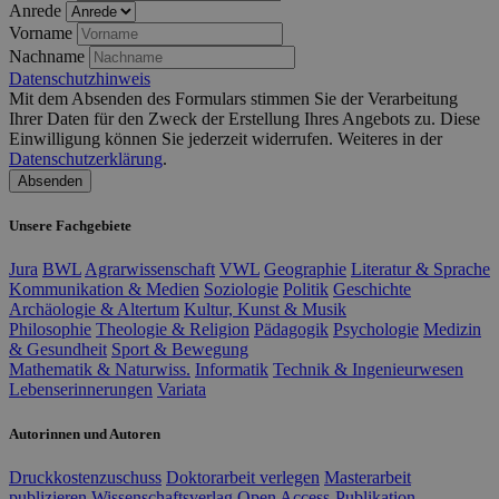
Anrede
Vorname
Nachname
Datenschutzhinweis
Mit dem Absenden des Formulars stimmen Sie der Verarbeitung
Ihrer Daten für den Zweck der Erstellung Ihres Angebots zu. Diese
Einwilligung können Sie jederzeit widerrufen. Weiteres in der
Datenschutzerklärung
.
Absenden
Unsere Fachgebiete
Jura
BWL
Agrarwissenschaft
VWL
Geographie
Literatur & Sprache
Kommunikation & Medien
Soziologie
Politik
Geschichte
Archäologie & Altertum
Kultur, Kunst & Musik
Philosophie
Theologie & Religion
Pädagogik
Psychologie
Medizin
& Gesundheit
Sport & Bewegung
Mathematik & Naturwiss.
Informatik
Technik & Ingenieurwesen
Lebenserinnerungen
Variata
Autorinnen und Autoren
Druckkostenzuschuss
Doktorarbeit verlegen
Masterarbeit
publizieren
Wissenschaftsverlag
Open Access-Publikation