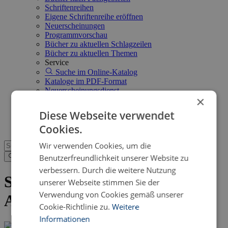
Schriftenreihen
Eigene Schriftenreihe eröffnen
Neuerscheinungen
Programmvorschau
Bücher zu aktuellen Schlagzeilen
Bücher zu aktuellen Themen
Service
Suche im Online-Katalog
Kataloge im PDF-Format
Neuerscheinungsdienst
×
Open Access
FAQ
Diese Webseite verwendet
Shop
Cookies.
Wir verwenden Cookies, um die
Benutzerfreundlichkeit unserer Website zu
verbessern. Durch die weitere Nutzung
Senden Sie uns eine eBook-
unserer Webseite stimmen Sie der
Verwendung von Cookies gemäß unserer
Anfrage
Cookie-Richtlinie zu.
Weitere
Informationen