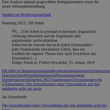
Eine Analyse anhand ausgewählter Befugnisnormen sowie der
neuen Informationsordnung
Studien zur Rechtswissenschaft
Hamburg 2023, 338 Seiten
[…] Die Arbeit ist profund recherchiert, dogmatisch
schlüssig entwickelt und die Ergebnisse sind
argumentativ nachvollziehbar.
Dabei hat die Autorin das nicht jedem Doktoranden /
jeder Doktorandin beschiedene Glück, dass ein
Großteil der eigenen Thesen kurz nach Erscheinen der
Dissertation [...]
Holger Plank
in: Polizei-Newsletter, 15. Januar 2024
BKA
BKAG
Bundeskriminalamt
Bundeskriminalamtgesetz
Datenschut
Durchsuchung
Persönlichkeitsrecht
Personenbezogene
Daten
Polizeirecht
Quellen-TKÜ
Staatstrojaner
Terrorismusabwehr
Jan Scheerbarth
Die Auswirkungen einer Umwandlung auf eine anhängige actio pro
socio