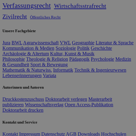
Verfassungsrecht
Wirtschaftsstrafrecht
Zivilrecht
Öffentliches Recht
Unsere Fachgebiete
Jura
BWL
Agrarwissenschaft
VWL
Geographie
Literatur & Sprache
Kommunikation & Medien
Soziologie
Politik
Geschichte
Archäologie & Altertum
Kultur, Kunst & Musik
Philosophie
Theologie & Religion
Pädagogik
Psychologie
Medizin
& Gesundheit
Sport & Bewegung
Mathematik & Naturwiss.
Informatik
Technik & Ingenieurwesen
Lebenserinnerungen
Variata
Autorinnen und Autoren
Druckkostenzuschuss
Doktorarbeit verlegen
Masterarbeit
publizieren
Wissenschaftsverlag
Open Access-Publikation
Doktorarbeit drucken
Kontakt und Service
Kontakt
Impressum
Datenschutz
AGB
Downloads
Hochschulen