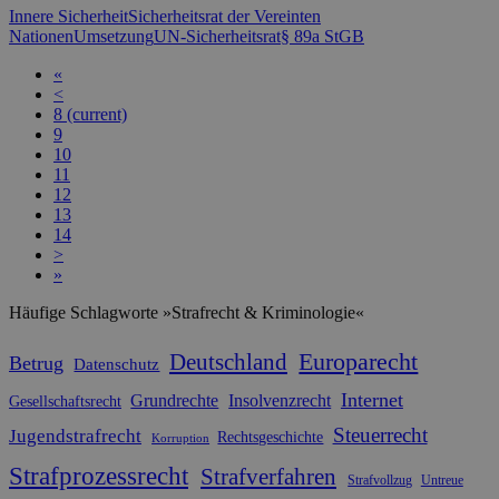
Innere Sicherheit
Sicherheitsrat der Vereinten
Nationen
Umsetzung
UN-Sicherheitsrat
§ 89a StGB
«
<
8
(current)
9
10
11
12
13
14
>
»
Häufige Schlagworte »Strafrecht & Kriminologie«
Europarecht
Deutschland
Betrug
Datenschutz
Internet
Grundrechte
Insolvenzrecht
Gesellschaftsrecht
Steuerrecht
Jugendstrafrecht
Rechtsgeschichte
Korruption
Strafprozessrecht
Strafverfahren
Strafvollzug
Untreue