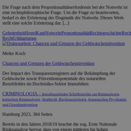
Die Frage nach dem Proportionalitätserfordernis bei der Notwehr ist
eine rechtsphilosophische Frage. Um die Frage zu beantworten,
bedarf es der Erörterung der Dogmatik der Notwehr. Dieses Werk
stellt eine solche Erörterung dar. [...]
Gebotenheit
Hegel
Kant
Notwehr
Proportionalität
Rechtsgeschichte
Rech
Recht
Utilitarismus
Meike Koch
Chancen und Grenzen der Geldwäscheprävention
Der Impact des Transparenzregisters auf die Bekämpfung der
Geldwäsche sowie Präventionspotentiale des notariellen
Berufsfeldes im Hochrisiko-Sektor Immobilien
CRIMINOLOGIA –
Interdisziplinäre Schriftenreihe zur Kriminologie,
kritischen Kriminologie, Strafrecht, Rechtssoziologie, forensischen Psychiatrie
und Gewaltprävention
Hamburg 2023, 384 Seiten
Bereits in den Jahren 2018/19 brachte die sog. Erste Nationale
Risikoanalyse hervor, dass von einem mittleren bis hohen