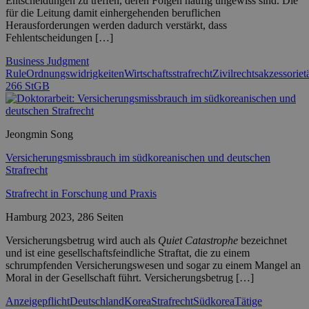
Entscheidungen zu treffen, deren Folgen häufig ungewiss sind. Die
für die Leitung damit einhergehenden beruflichen
Herausforderungen werden dadurch verstärkt, dass
Fehlentscheidungen […]
Business Judgment
Rule
Ordnungswidrigkeiten
Wirtschaftsstrafrecht
Zivilrechtsakzessoriet
266 StGB
Jeongmin Song
Versicherungsmissbrauch im südkoreanischen und deutschen
Strafrecht
Strafrecht in Forschung und Praxis
Hamburg 2023, 286 Seiten
Versicherungsbetrug wird auch als
Quiet Catastrophe
bezeichnet
und ist eine gesellschaftsfeindliche Straftat, die zu einem
schrumpfenden Versicherungswesen und sogar zu einem Mangel an
Moral in der Gesellschaft führt. Versicherungsbetrug […]
Anzeigepflicht
Deutschland
Korea
Strafrecht
Südkorea
Tätige