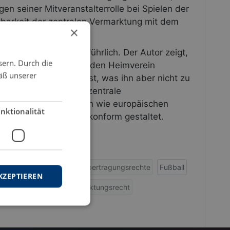
en seiner Mitveranstalterrolle bei Spielen der
nbarkeit der zentralen Vermarktung mit dem
×
ert das Problem ausführlich. Der Autor zeigt,
sern. Durch die
eweils spielaustragenden Heimverein
äß unserer
nen Bundesligaspiels ist, was ihn aber nicht zu
hme berechtigt, die zentrale
ach den vom nationalen wie europäischen
nktionalität
aßstäben wettbewerbskonform gestaltet.
l-Bund
DFB
Fernsehübertragungsrechte
Fußball
KZEPTIEREN
ft
Veranstalter
Vermarktungsrecht