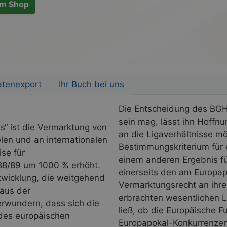
m Shop
atenexport
Ihr Buch bei uns
Die Entscheidung des BGH,
sein mag, lässt ihn Hoffn
s“ ist die Vermarktung von
an die Ligaverhältnisse m
en und an internationalen
Bestimmungskriterium für 
se für
einem anderen Ergebnis fü
88/89 um 1000 % erhöht.
einerseits den am Europa
twicklung, die weitgehend
Vermarktungsrecht an ihr
 aus der
erbrachten wesentlichen L
verwundern, dass sich die
ließ, ob die Europäische F
 des europäischen
Europapokal-Konkurrenzen 