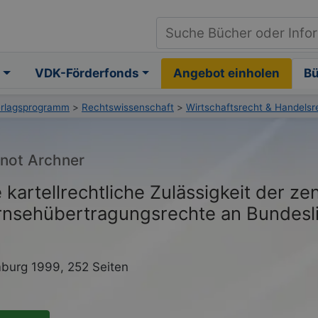
VDK-Förderfonds
Angebot einholen
B
erlagsprogramm
>
Rechtswissenschaft
>
Wirtschaftsrecht & Handelsr
not Archner
 kartellrechtliche Zulässigkeit der z
rnsehübertragungsrechte an Bundesl
urg 1999, 252 Seiten