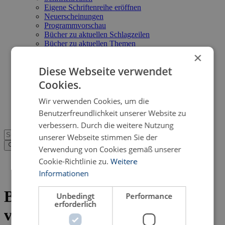
Eigene Schriftenreihe eröffnen
Neuerscheinungen
Programmvorschau
Bücher zu aktuellen Schlagzeilen
Bücher zu aktuellen Themen
Service
×
Suche im Online-Katalog
Diese Webseite verwendet
Kataloge im PDF-Format
Neuerscheinungsdienst
Cookies.
Open Access
FAQ
Wir verwenden Cookies, um die
Shop
Benutzerfreundlichkeit unserer Website zu
verbessern. Durch die weitere Nutzung
unserer Webseite stimmen Sie der
Verwendung von Cookies gemäß unserer
Cookie-Richtlinie zu.
Weitere
Verlagsprogramm
>
Erwerbungsvorschlag
Informationen
Bibliotheken-Erwerbungs­
Unbedingt
Performance
erforderlich
vorschlag