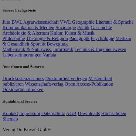
Unsere Fachgebiete
Jura
BWL
Agrarwissenschaft
VWL
Geographie
Literatur & Sprache
Kommunikation & Medien
Soziologie
Politik
Geschichte
Archäologie & Altertum
Kultur, Kunst & Musik
Philosophie
Theologie & Religion
Pädagogik
Psychologie
Medizin
& Gesundheit
Sport & Bewegung
Mathematik & Naturwiss.
Informatik
Technik & Ingenieurwesen
Lebenserinnerungen
Variata
Autorinnen und Autoren
Druckkostenzuschuss
Doktorarbeit verlegen
Masterarbeit
publizieren
Wissenschaftsverlag
Open Access-Publikation
Doktorarbeit drucken
Kontakt und Service
Kontakt
Impressum
Datenschutz
AGB
Downloads
Hochschulen
Sitemap
Verlag Dr. Kovač GmbH