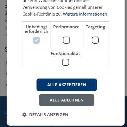
unserer Webseite stimmen Sie der
oder hemmende Effekte durch wechselnde
Verwendung von Cookies gemäß unserer
Sauerstoff- und
Cookie-Richtlinie zu.
Weitere Informationen
Schwefelwasserstoffkonzentrationen als auch
Unbedingt
Performance
Targeting
durch kurzfristige Anreicherungen von gelöstem
erforderlich
organischem Material zu erklären.
Schlagworte
Funktionalität
Bakterienaktivität
Chemokline
heterotroph
marine Mikrobiologie
mikrobiell
Naturwissenschaft
ALLE AKZEPTIEREN
oxisch-sulfidisch
Pelagial
Substraldynamik
ALLE ABLEHNEN
UNSERE FACHGEBIETE
DETAILS ANZEIGEN