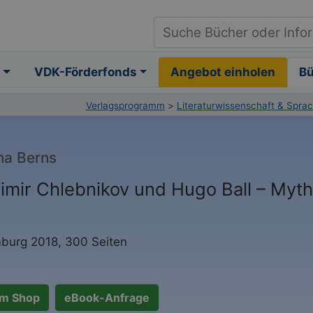
VDK-Förderfonds
Angebot einholen
B
Verlagsprogramm
>
Literaturwissenschaft & Spra
na Berns
limir Chlebnikov und Hugo Ball – Myth
urg 2018, 300 Seiten
m Shop
eBook-Anfrage