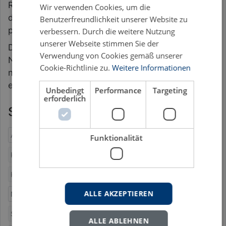
Ressourcenintegrator sollte das Unternehmen in
Wir verwenden Cookies, um die
der Lage sein, den Kunden in allen Aktivitäten mit
Benutzerfreundlichkeit unserer Website zu
passenden Service-Leistungen zu versorgen.
verbessern. Durch die weitere Nutzung
unserer Webseite stimmen Sie der
Der Fokus – weg von der Produkt- hin zur
Verwendung von Cookies gemäß unserer
Nutzungsvermarktung – ermöglicht Unternehmen,
Cookie-Richtlinie zu.
Weitere Informationen
neue Ansatzpunkte zu schaffen, die weit über dem
eigenen Wertschöpfungsprozess liegen.
Unbedingt
Performance
Targeting
erforderlich
Schlagworte
Anbieterintegration
Co-Creation of Value
Customer Value
Funktionalität
Konsumenten-Integration
Konsumentenverhalten
Konsumprozesse
Management
Marketing
ALLE AKZEPTIEREN
Nutzungsprozesse
Praktik
Service dominant Logic
Service Experience
Value Co-Creation
Wertentwicklung
ALLE ABLEHNEN