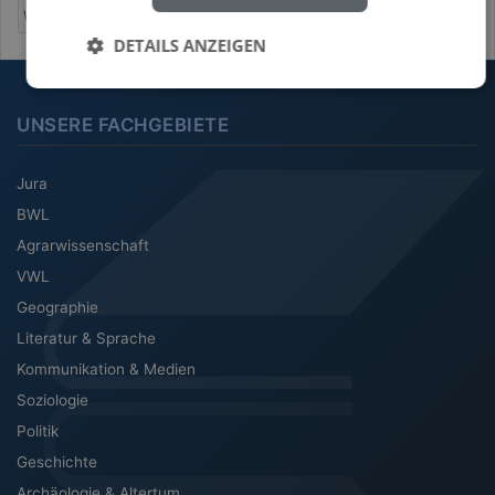
Wertkette
Wertschöpfung
DETAILS ANZEIGEN
UNSERE FACHGEBIETE
Jura
BWL
Agrarwissenschaft
VWL
Geographie
Literatur & Sprache
Kommunikation & Medien
Soziologie
Politik
Geschichte
Archäologie & Altertum