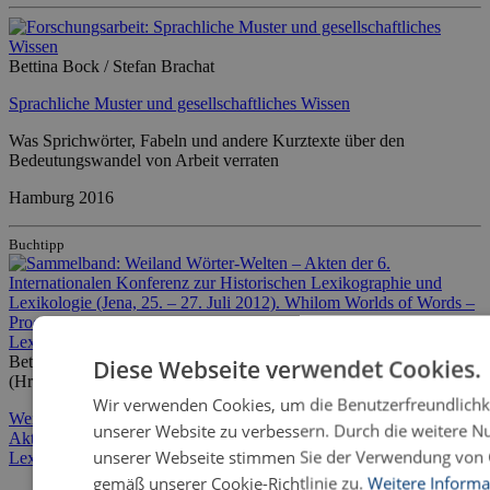
Bettina Bock / Stefan Brachat
Sprachliche Muster und gesellschaftliches Wissen
Was Sprichwörter, Fabeln und andere Kurztexte über den
Bedeutungswandel von Arbeit verraten
Hamburg 2016
Buchtipp
Bettina Bock / Maria Kozianka
Diese Webseite verwendet Cookies.
(Hrsg. / eds.)
Wir verwenden Cookies, um die Benutzerfreundlichk
Weiland Wörter-Welten –
unserer Website zu verbessern. Durch die weitere N
Akten der 6. Internationalen Konferenz zur Historischen
unserer Webseite stimmen Sie der Verwendung von 
Lexikographie und Lexikologie (Jena, 25. – 27. Juli 2012).
gemäß unserer Cookie-Richtlinie zu.
Weitere Informa