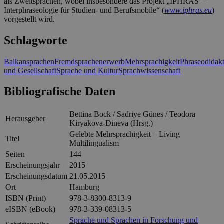
als Zweitsprachen, wobei insbesondere das Projekt „IPHRAS –
Interphraseologie für Studien- und Berufsmobile“ (
www.iphras.eu
)
vorgestellt wird.
Schlagworte
Balkansprachen
Fremdsprachenerwerb
Mehrsprachigkeit
Phraseodidakt
und Gesellschaft
Sprache und Kultur
Sprachwissenschaft
Bibliografische Daten
Bettina Bock / Sadriye Günes / Teodora
Herausgeber
Kiryakova-Dineva (Hrsg.)
Gelebte Mehrsprachigkeit – Living
Titel
Multilingualism
Seiten
144
Erscheinungsjahr
2015
Erscheinungsdatum
21.05.2015
Ort
Hamburg
ISBN (Print)
978-3-8300-8313-9
eISBN (eBook)
978-3-339-08313-5
Sprache und Sprachen in Forschung und