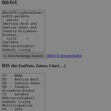
BibTeX
BibTeX herunterladen
In Zwischenablage kopieren
RIS
(für EndNote, Zotero, Citavi …)