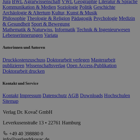
Jura
BWL
Agrarwissenschaft
VWL
Geographie
Literatur & Sprache
Kommunikation & Medien
Soziologie
Politik
Geschichte
Archäologie & Altertum
Kultur, Kunst & Musik
Philosophie
Theologie & Religion
Pädagogik
Psychologie
Medizin
& Gesundheit
Sport & Bewegung
Mathematik & Naturwiss.
Informatik
Technik & Ingenieurwesen
Lebenserinnerungen
Variata
Autorinnen und Autoren
Druckkostenzuschuss
Doktorarbeit verlegen
Masterarbeit
publizieren
Wissenschaftsverlag
Open Access-Publikation
Doktorarbeit drucken
Kontakt und Service
Kontakt
Impressum
Datenschutz
AGB
Downloads
Hochschulen
Sitemap
Verlag Dr. Kovač GmbH
Leverkusenstraße 13 • 22761 Hamburg
+49 40 398880 0
info@verlagdrkovac.de