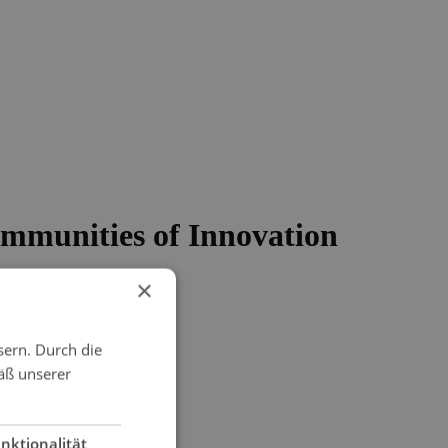
mmunities of Innovation
×
sern. Durch die
äß unserer
nktionalität