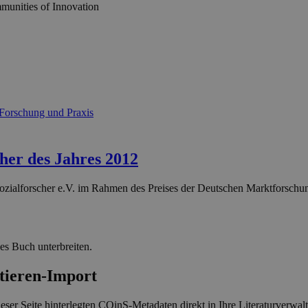
unities of Innovation
e Forschung und Praxis
r des Jahres 2012
zialforscher e.V. im Rahmen des Preises der Deutschen Marktforschu
ses Buch unterbreiten.
-Import
eser Seite hinterlegten COinS-Metadaten direkt in Ihre Literaturverwa