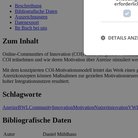
erforderlic
Beschreibung
Bibliografische Daten
Auszeichnungen
Datenexport
Ihr Buch bei uns
DETAILS ANZ
Zum Inhalt
Online-Communities of Innovation (COI) bieten ein großes Potenzial
COI teilnehmen und wie deren Motivation über Anreize stimuliert we
Mit dem konzipierten COI-Motivationsmodell leistet das Werk einen 
Anreizkonzepten können Maßnahmen zur gezielten Motivationsteuerung
hoher Integrationsnutzen resultiert.
Schlagworte
Anreize
BWL
Community
Innovation
Motivation
Nutzerinnovation
VW
Bibliografische Daten
Autor
Daniel Mühlhaus