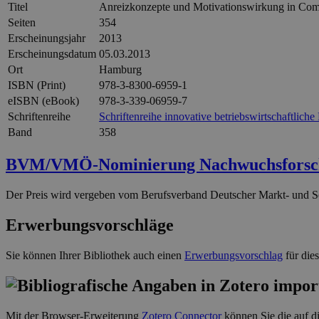
Titel
Anreizkonzepte und Motivationswirkung in Comm
Seiten
354
Erscheinungsjahr
2013
Erscheinungsdatum
05.03.2013
Ort
Hamburg
ISBN (Print)
978-3-8300-6959-1
eISBN (eBook)
978-3-339-06959-7
Schriftenreihe
Schriftenreihe innovative betriebswirtschaftlich
Band
358
BVM/VMÖ-Nominierung Nachwuchsforsche
Der Preis wird vergeben vom Berufsverband Deutscher Markt- und So
Erwerbungsvorschläge
Sie können Ihrer Bibliothek auch einen
Erwerbungsvorschlag
für die
Mit der Browser-Erweiterung
Zotero Connector
können Sie die auf di