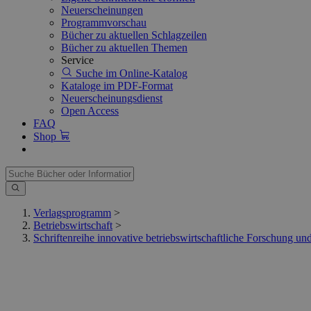
Neuerscheinungen
Programmvorschau
Bücher zu aktuellen Schlagzeilen
Bücher zu aktuellen Themen
Service
Suche im Online-Katalog
Kataloge im PDF-Format
Neuerscheinungsdienst
Open Access
FAQ
Shop
Verlagsprogramm
>
Betriebswirtschaft
>
Schriftenreihe innovative betriebswirtschaftliche Forschung un