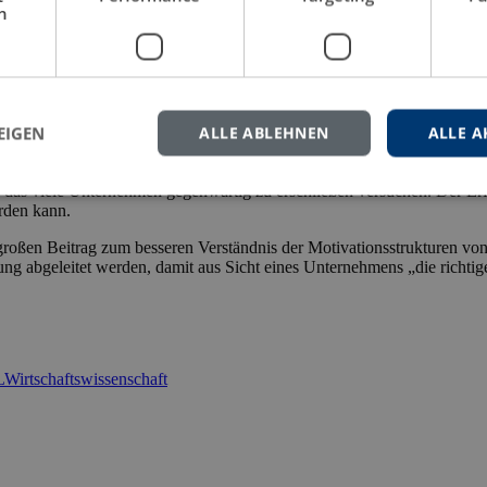
h
EIGEN
ALLE ABLEHNEN
ALLE A
, das viele Unternehmen gegenwärtig zu erschließen versuchen. Der Er
rden kann.
großen Beitrag zum besseren Verständnis der Motivationsstrukturen v
 abgeleitet werden, damit aus Sicht eines Unternehmens „die richtigen
L
Wirtschaftswissenschaft