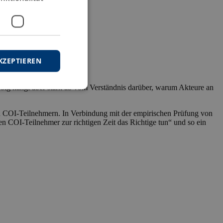
KZEPTIEREN
folg hängt aber stark ab vom Verständnis darüber, warum Akteure an
on COI-Teilnehmern. In Verbindung mit der empirischen Prüfung von
 COI-Teilnehmer zur richtigen Zeit das Richtige tun“ und so ein