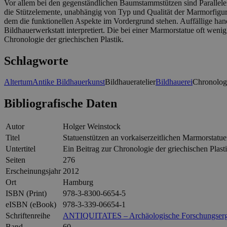
Vor allem bei den gegenständlichen Baumstammstützen sind Parallele
die Stützelemente, unabhängig von Typ und Qualität der Marmorfigur
dem die funktionellen Aspekte im Vordergrund stehen. Auffällige ha
Bildhauerwerkstatt interpretiert. Die bei einer Marmorstatue oft weni
Chronologie der griechischen Plastik.
Schlagworte
Altertum
Antike Bildhauerkunst
Bildhaueratelier
Bildhauerei
Chronologi
Bibliografische Daten
Autor
Holger Weinstock
Titel
Statuenstützen an vorkaiserzeitlichen Marmorstatu
Untertitel
Ein Beitrag zur Chronologie der griechischen Plast
Seiten
276
Erscheinungsjahr
2012
Ort
Hamburg
ISBN (Print)
978-3-8300-6654-5
eISBN (eBook)
978-3-339-06654-1
Schriftenreihe
ANTIQUITATES – Archäologische Forschungserg
Band
60