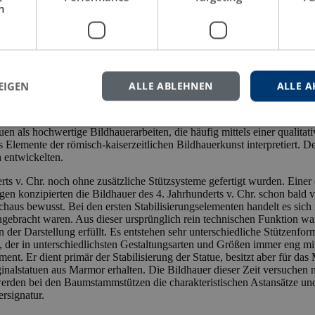
h
EIGEN
ALLE ABLEHNEN
ALLE A
en als hochwertige Bildhauerarbeiten, die häufig mittels einer qualit
 Elemente der römisch-kaiserzeitlichen Bildhauerkunst interpretiert. D
 entwickelten.
rts v. Chr. noch ohne zusätzliche Stützsysteme gefertigt wurden. Einer
egen konzipierten die Bildhauer des 4. Jahrhunderts v. Chr. schon bald
rchaus bewusst. Bei den ersten Stabilisierungselementen handelt es s
gebracht waren. Aus dieser ursprünglich rein technischen Funktion wan
 der Darstellung erfüllt. Es entstehen sehr unterschiedliche Stützenfor
der in unterschiedlichsten Gestaltungsarten und Größen immer eng mit
t. Er dient primär der Stabilisierung der Statue, besitzt aber für das 
nalstatuen aus Marmor erhalten. Die Bildhauer dieser Zeit versuchen nu
werden bei den Baumstammstützen die charakteristischen Astansätze un
rsignatur.