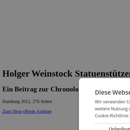
Holger Weinstock
Statuenstütze
Ein Beitrag zur Chronologie der griechisc
Diese Webse
Wir verwenden Co
Hamburg 2012, 276 Seiten
weitere Nutzung 
Zum Shop
eBook-Anfrage
Cookie-Richtlinie 
schließen
Unbeding