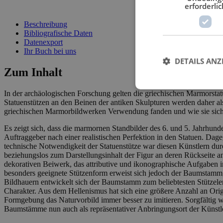
erforderlic
Beschreibung
Bibliografische Daten
Datenexport
Ihr Buch bei uns
DETAILS ANZ
Zum Inhalt
In der archäologischen Forschung gelten die griechischen Marmorstatu
Statuenstützen an den Beinen der antiken Skulpturen werden daher als
griechischen Marmorbildwerken Verwendung fanden und wie sie sich
Es zeigt sich, dass die marmornen Standbilder des 6. und 5. Jahrhunde
Auftraggeber nach einer realistischen Perfektion in den Statuen. Dag
technische Notwendigkeit der Statuenstütze war diesen Künstlern du
beziehungslos zum Darstellungsinhalt der Figur an deren Rückseite an
dekorativen Beiwerk, das attributive und ikonographische Aufgaben in
besonders geeignete Stützenform erweist sich jedoch der Baumstamm, 
Bildhauern entwickelt sich der Baumstamm zum beliebtesten Stützelemen
Charakter. Aus dem Hellenismus hat sich eine größere Anzahl an Origi
Formgebung das Naturvorbild immer besser zu imitieren. Sorgfältig 
Baumstämme nun auch als repräsentativer Anbringungsort der Künstle