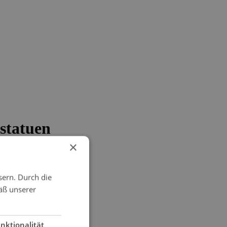
statuen
×
sern. Durch die
äß unserer
nktionalität