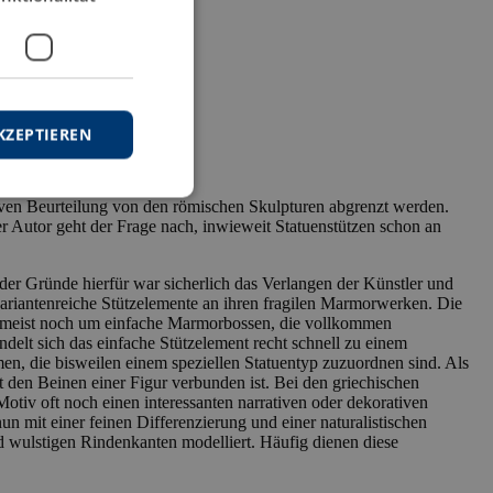
KZEPTIEREN
ativen Beurteilung von den römischen Skulpturen abgrenzt werden.
er Autor geht der Frage nach, inwieweit Statuenstützen schon an
 der Gründe hierfür war sicherlich das Verlangen der Künstler und
 variantenreiche Stützelemente an ihren fragilen Marmorwerken. Die
ich meist noch um einfache Marmorbossen, die vollkommen
delt sich das einfache Stützelement recht schnell zu einem
men, die bisweilen einem speziellen Statuentyp zuzuordnen sind. Als
 den Beinen einer Figur verbunden ist. Bei den griechischen
Motiv oft noch einen interessanten narrativen oder dekorativen
n mit einer feinen Differenzierung und einer naturalistischen
d wulstigen Rindenkanten modelliert. Häufig dienen diese