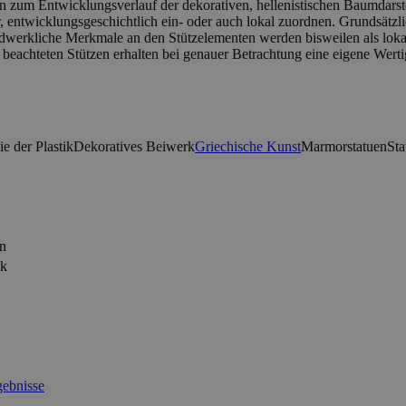
n zum Entwicklungsverlauf der dekorativen, hellenistischen Baumdarst
, entwicklungsgeschichtlich ein- oder auch lokal zuordnen. Grundsätz
ndwerkliche Merkmale an den Stützelementen werden bisweilen als lokal
g beachteten Stützen erhalten bei genauer Betrachtung eine eigene Wert
e der Plastik
Dekoratives Beiwerk
Griechische Kunst
Marmorstatuen
Sta
en
ik
ebnisse