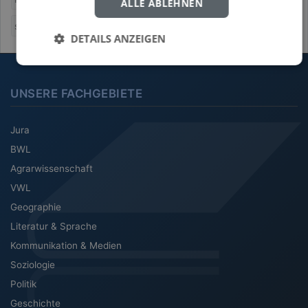
ALLE ABLEHNEN
social agency theory
Storytelling
DETAILS ANZEIGEN
UNSERE FACHGEBIETE
Jura
BWL
Agrarwissenschaft
VWL
Geographie
Literatur & Sprache
Kommunikation & Medien
Soziologie
Politik
Geschichte