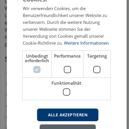
Überwinden der häufig beklagten emotionsarmen
Wir verwenden Cookies, um die
Wissensvermittlung insbesondere in formellen
Benutzerfreundlichkeit unserer Website zu
Lernsettings wie Schule oder Universität. Das
verbessern. Durch die weitere Nutzung
emotionale „Verpacken“ von filmischen
unserer Webseite stimmen Sie der
Wissensinhalten motiviert Lerner Informationen
Verwendung von Cookies gemäß unserer
tiefer zu verarbeiten, und diese damit nachhaltig
Cookie-Richtlinie zu.
Weitere Informationen
präsent zu haben.
Unbedingt
Performance
Targeting
Schlagworte
erforderlich
attracting power
Ausstellung „Leben mit Ersatzteilen“
Funktionalität
Film im Museum
Filmische Interviews
framing theory
free choice learning
holding power
Informelles Lernen
Kognitionspsychologie
Lernen im Museum
ALLE AKZEPTIEREN
Medienpsychologie
Museumslernen
Pädagogik
Parasoziale Interaktion
Selbstgesteuertes Lernen