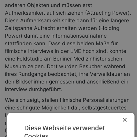
anderen Objekten und müssen erst
Aufmerksamkeit auf sich ziehen (Attracting Power).
Diese Aufmerksamkeit sollte dann für eine längere
Zeitspanne Aufrecht erhalten werden (Holding
Power) damit eine Informationsaufnahme
stattfinden kann. Dass diese beiden Maße für
filmische Interviews in der LME hoch sind, konnte
eine Feldstudie am Berliner Medizinhistorischen
Museum zeigen. Dort wurden Besucher während
ihres Rundgangs beobachtet, ihre Verweildauer an
den Bildschirmen gemessen und anschließend ein
Interview durchgeführt.
Wie sich zeigt, stellen filmische Personalisierungen
eine sehr gute Möglichkeit dar, selbstgesteuertes
Lernen im informellen Setting wie dem
×
naturwissenschaftlichen Museum zu unterstützen.
Diese Webseite verwendet
Darüber hinaus erlaubt das Storytelling das
Cookies.