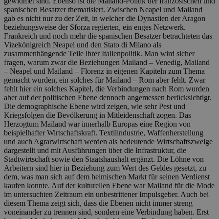
gewidmet sind. Ebenso ist die Mailand-Politik der französischen und
spanischen Besatzer thematisiert. Zwischen Neapel und Mailand
gab es nicht nur zu der Zeit, in welcher die Dynastien der Aragon
beziehungsweise der Sforza regierten, ein enges Netzwerk.
Frankreich und noch mehr die spanischen Besatzer betrachteten das
Vizekönigreich Neapel und den Stato di Milano als
zusammenhängende Teile ihrer Italienpolitik. Man wird sicher
fragen, warum zwar die Beziehungen Mailand – Venedig, Mailand
– Neapel und Mailand – Florenz in eigenen Kapiteln zum Thema
gemacht wurden, ein solches für Mailand – Rom aber fehlt. Zwar
fehlt hier ein solches Kapitel, die Verbindungen nach Rom wurden
aber auf der politischen Ebene dennoch angemessen berücksichtigt.
Die demographische Ebene wird zeigen, wie sehr Pest und
Kriegsfolgen die Bevölkerung in Mitleidenschaft zogen. Das
Herzogtum Mailand war innerhalb Europas eine Region von
beispielhafter Wirtschaftskraft. Textilindustrie, Waffenherstellung
und auch Agrarwirtschaft werden als bedeutende Wirtschaftszweige
dargestellt und mit Ausführungen über die Infrastruktur, die
Stadtwirtschaft sowie den Staatshaushalt ergänzt. Die Löhne von
Arbeitern sind hier in Beziehung zum Wert des Geldes gesetzt, zu
dem, was man sich auf dem heimischen Markt für seinen Verdienst
kaufen konnte. Auf der kulturellen Ebene war Mailand für die Mode
im untersuchten Zeitraum ein unbestrittener Impulsgeber. Auch bei
diesem Thema zeigt sich, dass die Ebenen nicht immer streng
voneinander zu trennen sind, sondern eine Verbindung haben. Erst