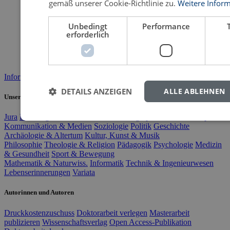
gemäß unserer Cookie-Richtlinie zu.
Weitere Infor
Unbedingt
Performance
erforderlich
Informationen: Wir veröffentlichen Ihre wissenschaftliche Arbeit >>
DETAILS ANZEIGEN
ALLE ABLEHNEN
Unsere Fachgebiete
Jura
BWL
Agrarwissenschaft
VWL
Geographie
Literatur & Sprache
Kommunikation & Medien
Soziologie
Politik
Geschichte
Archäologie & Altertum
Kultur, Kunst & Musik
Philosophie
Theologie & Religion
Pädagogik
Psychologie
Medizin
& Gesundheit
Sport & Bewegung
Mathematik & Naturwiss.
Informatik
Technik & Ingenieurwesen
Lebenserinnerungen
Variata
Autorinnen und Autoren
Druckkostenzuschuss
Doktorarbeit verlegen
Masterarbeit
publizieren
Wissenschaftsverlag
Open Access-Publikation