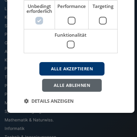
Unbedingt
Performance
Targeting
Literatur & Sprache
erforderlich
Kommunikation & Medien
Soziologie
Funktionalität
Politik
Geschichte
Archäologie & Altertum
Kultur, Kunst & Musik
ALLE AKZEPTIEREN
Philosophie
Theologie & Religion
ALLE ABLEHNEN
Pädagogik
Psychologie
DETAILS ANZEIGEN
Medizin & Gesundheit
Sport & Bewegung
Mathematik & Naturwiss.
Informatik
Technik & Ingenieurwesen