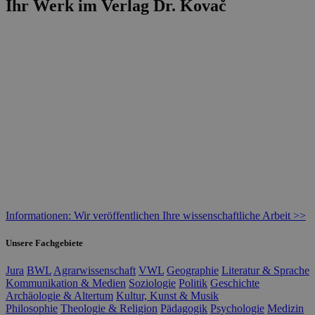
Ihr Werk im Verlag Dr. Kovač
Informationen: Wir veröffentlichen Ihre wissenschaftliche Arbeit >>
Unsere Fachgebiete
Jura
BWL
Agrarwissenschaft
VWL
Geographie
Literatur & Sprache
Kommunikation & Medien
Soziologie
Politik
Geschichte
Archäologie & Altertum
Kultur, Kunst & Musik
Philosophie
Theologie & Religion
Pädagogik
Psychologie
Medizin