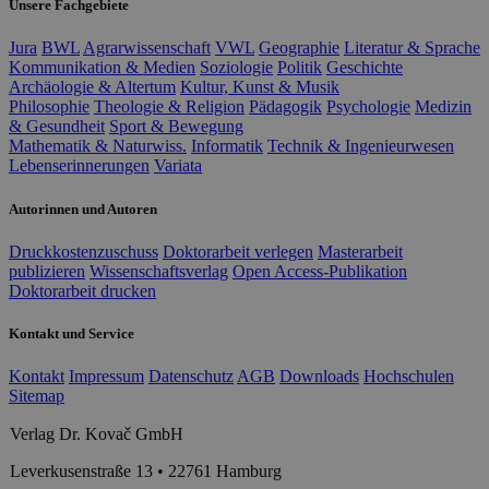
Unsere Fachgebiete
Jura
BWL
Agrarwissenschaft
VWL
Geographie
Literatur & Sprache
Kommunikation & Medien
Soziologie
Politik
Geschichte
Archäologie & Altertum
Kultur, Kunst & Musik
Philosophie
Theologie & Religion
Pädagogik
Psychologie
Medizin
& Gesundheit
Sport & Bewegung
Mathematik & Naturwiss.
Informatik
Technik & Ingenieurwesen
Lebenserinnerungen
Variata
Autorinnen und Autoren
Druckkostenzuschuss
Doktorarbeit verlegen
Masterarbeit
publizieren
Wissenschaftsverlag
Open Access-Publikation
Doktorarbeit drucken
Kontakt und Service
Kontakt
Impressum
Datenschutz
AGB
Downloads
Hochschulen
Sitemap
Verlag Dr. Kovač GmbH
Leverkusenstraße 13 • 22761 Hamburg