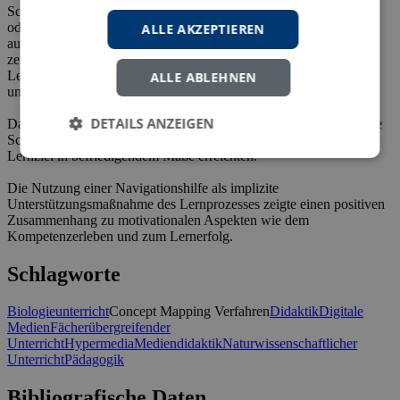
Schüler sowohl in fachspezifischen Bereichen mit biologischem
oder physikalischem Schwerpunkt Wissen aufbauen konnten, als
ALLE AKZEPTIEREN
auch bei fachintegrativen Problemstellungen Wissenszuwächse
zeigten. Dabei waren das Vorwissen, die naturwissenschaftliche
Leistungsfähigkeit und die Qualität des Arbeitsprozesses mit dem
ALLE ABLEHNEN
unterstützenden Arbeitsheft wichtige Faktoren für den Lernerfolg.
DETAILS ANZEIGEN
Darüber hinaus zeigte die Auswertung der Concept Maps, dass die
Schülerinnen und Schüler nach der Intervention das erwartetet
Lernziel in befriedigendem Maße erreichten.
Die Nutzung einer Navigationshilfe als implizite
Unterstützungsmaßnahme des Lernprozesses zeigte einen positiven
Zusammenhang zu motivationalen Aspekten wie dem
Kompetenzerleben und zum Lernerfolg.
Schlagworte
Biologieunterricht
Concept Mapping Verfahren
Didaktik
Digitale
Medien
Fächerübergreifender
Unterricht
Hypermedia
Mediendidaktik
Naturwissenschaftlicher
Unterricht
Pädagogik
Bibliografische Daten