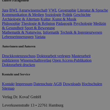
Unsere Fachgebiete
Jura
BWL
Agrarwissenschaft
VWL
Geographie
Literatur & Sprache
Kommunikation & Medien
Soziologie
Politik
Geschichte
Archäologie & Altertum
Kultur, Kunst & Musik
Philosophie
Theologie & Religion
Pädagogik
Psychologie
Medizin
& Gesundheit
Sport & Bewegung
Mathematik & Naturwiss.
Informatik
Technik & Ingenieurwesen
Lebenserinnerungen
Variata
Autorinnen und Autoren
Druckkostenzuschuss
Doktorarbeit verlegen
Masterarbeit
publizieren
Wissenschaftsverlag
Open Access-Publikation
Doktorarbeit drucken
Kontakt und Service
Kontakt
Impressum
Datenschutz
AGB
Downloads
Hochschulen
Sitemap
Verlag Dr. Kovač GmbH
Leverkusenstraße 13 • 22761 Hamburg