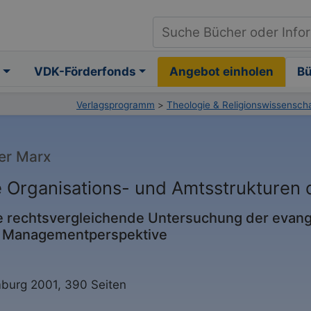
VDK-Förderfonds
Angebot einholen
B
Verlagsprogramm
>
Theologie & Religionswissensch
er Marx
e Organisations- und Amtsstrukturen 
e rechtsvergleichende Untersuchung der evang
 Managementperspektive
urg 2001, 390 Seiten