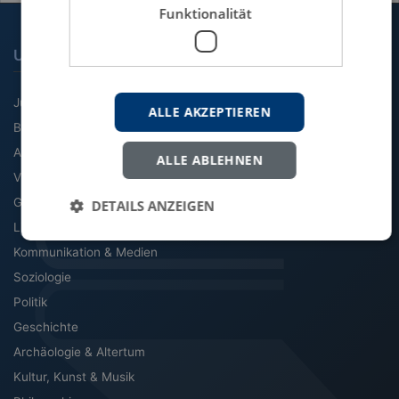
Funktionalität
UNSERE FACHGEBIETE
Jura
ALLE AKZEPTIEREN
BWL
Agrarwissenschaft
ALLE ABLEHNEN
VWL
Geographie
DETAILS ANZEIGEN
Literatur & Sprache
Kommunikation & Medien
Soziologie
Politik
Geschichte
Archäologie & Altertum
Kultur, Kunst & Musik