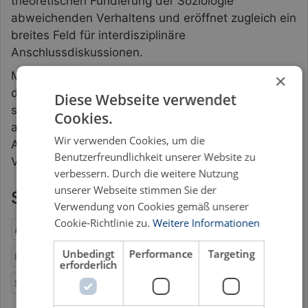
theoretischen Fundierung der Soziologie
abweichenden Verhaltens und eröffnet zugleich ein
breites Feld für interdisziplinäre
Anschlussdiskussionen.
Mit ihrem analytischen Zugriff bietet die „Soziologie
×
des Betrugs“ nicht nur Grundlagen für die
Diese Webseite verwendet
sozialwissenschaftliche Forschung, sondern liefert
Cookies.
auch wertvolle Impulse für die kritische
Wir verwenden Cookies, um die
Auseinandersetzung mit Normen, Vertrauen und
Benutzerfreundlichkeit unserer Website zu
Verantwortung in modernen Gesellschaften.
verbessern. Durch die weitere Nutzung
unserer Webseite stimmen Sie der
Schlagworte
Verwendung von Cookies gemäß unserer
Cookie-Richtlinie zu.
Weitere Informationen
Anomie
Betrug
Irreführende Werbung
Korruption
Unbedingt
Performance
Targeting
Lüge
Normverletzung
Propaganda
Soziale Kontrolle
erforderlich
Sozialpsychologie
Soziologie
Täuschung