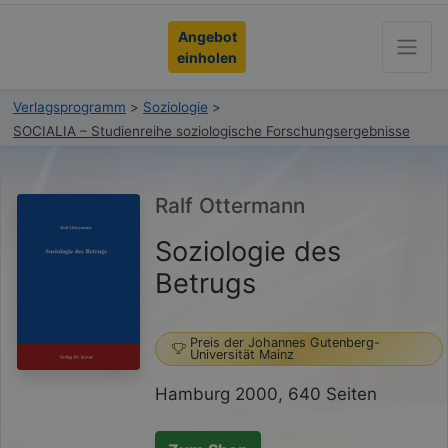
Angebot
einholen
Verlagsprogramm
>
Soziologie
>
SOCIALIA – Studienreihe soziologische Forschungsergebnisse
Ralf Ottermann
Soziologie des
Betrugs
Preis der Johannes Gutenberg-
Universität Mainz
Hamburg 2000, 640 Seiten