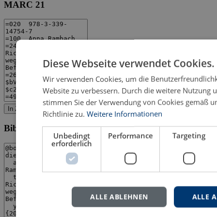
MARC 21
Diese Webseite verwendet Cookies.
Wir verwenden Cookies, um die Benutzerfreundlichk
Website zu verbessern. Durch die weitere Nutzung 
stimmen Sie der Verwendung von Cookies gemäß un
MARC 21 herunterladen
In Zwischenablage kopieren
Richtlinie zu.
Weitere Informationen
BibTeX
Unbedingt
Performance
Targeting
erforderlich
ALLE ABLEHNEN
ALLE 