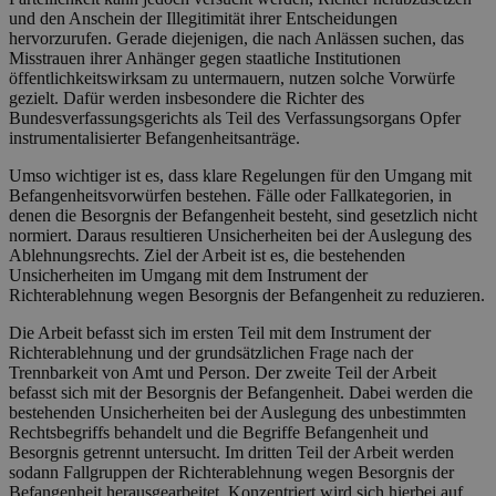
und den Anschein der Illegitimität ihrer Entscheidungen
hervorzurufen. Gerade diejenigen, die nach Anlässen suchen, das
Misstrauen ihrer Anhänger gegen staatliche Institutionen
öffentlichkeitswirksam zu untermauern, nutzen solche Vorwürfe
gezielt. Dafür werden insbesondere die Richter des
Bundesverfassungsgerichts als Teil des Verfassungsorgans Opfer
instrumentalisierter Befangenheitsanträge.
Umso wichtiger ist es, dass klare Regelungen für den Umgang mit
Befangenheitsvorwürfen bestehen. Fälle oder Fallkategorien, in
denen die Besorgnis der Befangenheit besteht, sind gesetzlich nicht
normiert. Daraus resultieren Unsicherheiten bei der Auslegung des
Ablehnungsrechts. Ziel der Arbeit ist es, die bestehenden
Unsicherheiten im Umgang mit dem Instrument der
Richterablehnung wegen Besorgnis der Befangenheit zu reduzieren.
Die Arbeit befasst sich im ersten Teil mit dem Instrument der
Richterablehnung und der grundsätzlichen Frage nach der
Trennbarkeit von Amt und Person. Der zweite Teil der Arbeit
befasst sich mit der Besorgnis der Befangenheit. Dabei werden die
bestehenden Unsicherheiten bei der Auslegung des unbestimmten
Rechtsbegriffs behandelt und die Begriffe Befangenheit und
Besorgnis getrennt untersucht. Im dritten Teil der Arbeit werden
sodann Fallgruppen der Richterablehnung wegen Besorgnis der
Befangenheit herausgearbeitet. Konzentriert wird sich hierbei auf