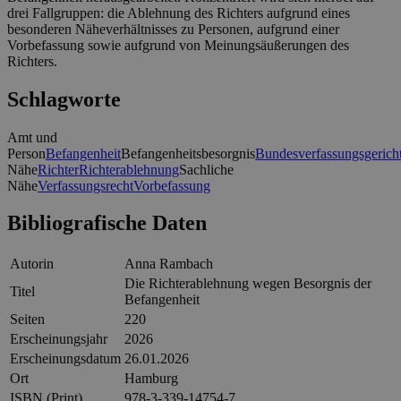
drei Fallgruppen: die Ablehnung des Richters aufgrund eines
besonderen Näheverhältnisses zu Personen, aufgrund einer
Vorbefassung sowie aufgrund von Meinungsäußerungen des
Richters.
Schlagworte
Amt und
Person
Befangenheit
Befangenheitsbesorgnis
Bundesverfassungsgerich
Nähe
Richter
Richterablehnung
Sachliche
Nähe
Verfassungsrecht
Vorbefassung
Bibliografische Daten
Autorin
Anna Rambach
Die Richterablehnung wegen Besorgnis der
Titel
Befangenheit
Seiten
220
Erscheinungsjahr
2026
Erscheinungsdatum
26.01.2026
Ort
Hamburg
ISBN (Print)
978-3-339-14754-7