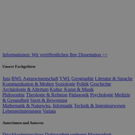
Informationen: Wir veröffentlichen Ihre Dissertation >>
Unsere Fachgebiete
Jura
BWL
Agrarwissenschaft
VWL
Geographie
Literatur & Sprache
Kommunikation & Medien
Soziologie
Politik
Geschichte
Archäologie & Altertum
Kultur, Kunst & Musik
Philosophie
Theologie & Religion
Pädagogik
Psychologie
Medizin
& Gesundheit
Sport & Bewegung
Mathematik & Naturwiss.
Informatik
Technik & Ingenieurwesen
Lebenserinnerungen
Variata
Autorinnen und Autoren
Druckkostenzuschuss
Doktorarbeit verlegen
Masterarbeit