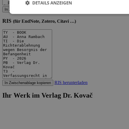
DETAILS ANZEIGEN
BibTeX herunterladen
In Zwischenablage kopieren
RIS
(für EndNote, Zotero, Citavi …)
RIS herunterladen
In Zwischenablage kopieren
Ihr Werk im Verlag Dr. Kovač