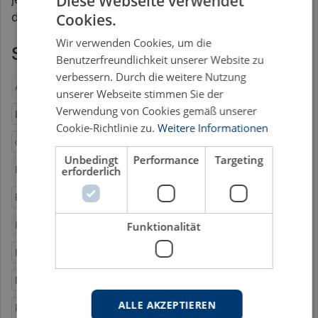
Diese Webseite verwendet
Cookies.
die subjektiven Verhandlungsergebnisse auswirkt.
Wir verwenden Cookies, um die
Schlagworte
Benutzerfreundlichkeit unserer Website zu
verbessern. Durch die weitere Nutzung
Anger
Bargaining
Betriebswirtschaft
Bibliometrics
unserer Webseite stimmen Sie der
Verwendung von Cookies gemäß unserer
Bibliometrie
Business
Co-Citation Analysis
Cookie-Richtlinie zu.
Weitere Informationen
decision-making
Emotionen
Emotions
Unbedingt
Performance
Targeting
Emotions as Social Information (EASI) Model
erforderlich
Entscheidungsfindung
Freude
Happiness
Kozitationsanalyse
Meta-Analyse
Meta-Analysis
Funktionalität
Negotiation Management
Negotiation Outcome
Negotiations
Negotiations Research
Psychologie
ALLE AKZEPTIEREN
Psychology
Secondary Research
Sekundärforschung