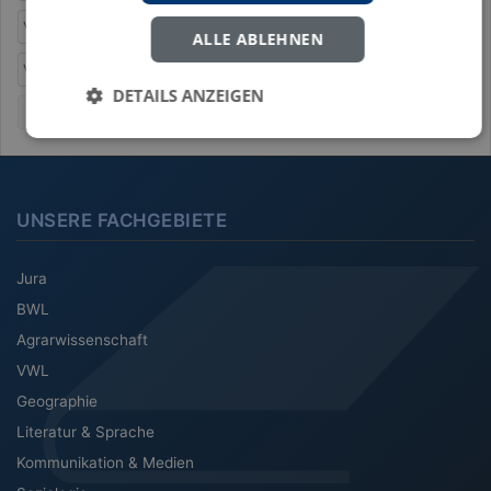
Verhandlungen
Verhandlungsergebnis
ALLE ABLEHNEN
Verhandlungsforschung
Verhandlungsmanagement
DETAILS ANZEIGEN
Wut
UNSERE FACHGEBIETE
Jura
BWL
Agrarwissenschaft
VWL
Geographie
Literatur & Sprache
Kommunikation & Medien