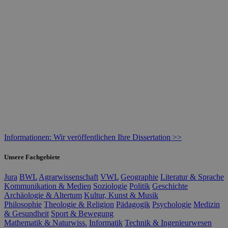
Informationen: Wir veröffentlichen Ihre Dissertation >>
Unsere Fachgebiete
Jura
BWL
Agrarwissenschaft
VWL
Geographie
Literatur & Sprache
Kommunikation & Medien
Soziologie
Politik
Geschichte
Archäologie & Altertum
Kultur, Kunst & Musik
Philosophie
Theologie & Religion
Pädagogik
Psychologie
Medizin
& Gesundheit
Sport & Bewegung
Mathematik & Naturwiss.
Informatik
Technik & Ingenieurwesen