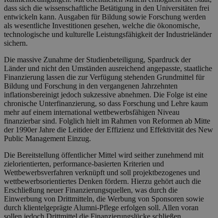
dass sich die wissenschaftliche Betätigung in den Universitäten frei
entwickeln kann. Ausgaben für Bildung sowie Forschung werden
als wesentliche Investitionen gesehen, welche die ökonomische,
technologische und kulturelle Leistungsfähigkeit der Industrieländer
sichern.
Die massive Zunahme der Studienbeteiligung, Spardruck der
Länder und nicht den Umständen ausreichend angepasste, staatliche
Finanzierung lassen die zur Verfügung stehenden Grundmittel für
Bildung und Forschung in den vergangenen Jahrzehnten
inflationsbereinigt jedoch sukzessive abnehmen. Die Folge ist eine
chronische Unterfinanzierung, so dass Forschung und Lehre kaum
mehr auf einem international wettbewerbsfähigen Niveau
finanzierbar sind. Folglich hielt im Rahmen von Reformen ab Mitte
der 1990er Jahre die Leitidee der Effizienz und Effektivität des New
Public Management Einzug.
Die Bereitstellung öffentlicher Mittel wird seither zunehmend mit
zielorientierten, performance-basierten Kriterien und
Wettbewerbsverfahren verknüpft und soll projektbezogenes und
wettbewerbsorientiertes Denken fördern. Hierzu gehört auch die
Erschließung neuer Finanzierungsquellen, was durch die
Einwerbung von Drittmitteln, die Werbung von Sponsoren sowie
durch klientelgeprägte Alumni-Pflege erfolgen soll. Allen voran
sollen jedoch Drittmittel die Finanzierungslücke schließen.