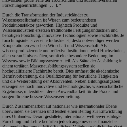
inzwischen große Teile der Hochschulen und außeruniversitären
Forschungseinrichtungen [. . .]. “
Durch die Transformation der Industrieländer zu
Wissensgesellschaften ist Wissen zum bedeutendsten
Produktionsfaktor geworden. Hightech Produkte und
Wissensindustrien ersetzen traditionelle Fertigungsindustrien und
benötigen Forschung, innovative Technologien sowie Fachkräfte. Je
forschungsintensiver eine Industrie ist, desto notwendiger werden
Kooperationen zwischen Wirtschaft und Wissenschaft. Als
wissensproduzierende und reflexive Institutionen wird Hochschulen,
allen voran Universitäten, somit eine besondere Bedeutung im
Wissens- sowie Bildungssystem zuteil. Als Stätte der Ausbildung in
einem tertiären Massenausbildungssystem stellen sie
hochqualifizierte Fachkräfte bereit. Dies umfasst die akademische
Berufsvorbereitung, die Qualifizierung für berufliche Tätigkeiten
und die Weiterbildung der Absolventen. Neben Bildungsaufgaben
erzeugen sie hoch innovative und technologische, wissenschaftliche
Ergebnisse, unterstützen deren Anwendbarkeit für die Praxis und
sorgen für eine bessere Wissensverbreitung.
Durch Zusammenarbeit auf nationaler wie internationaler Ebene
überwinden sie Grenzen und leisten einen Beitrag zur Entwicklung
ihres Umlandes. Derart gestaltete, international wettbewerbsfähige
Forschung und Lehre bedürfen jedoch angemessener finanzieller
Rahmenbedingungen. Mit öffentlichen Mitteln ermöglicht der Staat,