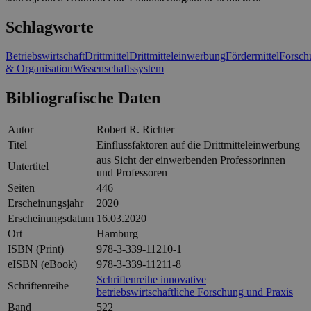
Schlagworte
Betriebswirtschaft
Drittmittel
Drittmitteleinwerbung
Fördermittel
Forsch
& Organisation
Wissenschaftssystem
Bibliografische Daten
Autor
Robert R. Richter
Titel
Einflussfaktoren auf die Drittmitteleinwerbung
aus Sicht der einwerbenden Professorinnen
Untertitel
und Professoren
Seiten
446
Erscheinungsjahr
2020
Erscheinungsdatum
16.03.2020
Ort
Hamburg
ISBN (Print)
978-3-339-11210-1
eISBN (eBook)
978-3-339-11211-8
Schriftenreihe innovative
Schriftenreihe
betriebswirtschaftliche Forschung und Praxis
Band
522