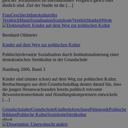
gleicher Sozialisation im internationalen Vergleich gleich oder
ähnlich sind. Ziel der Studie ist die […]
Frau
Geschlecht
Interkultureller
Vergleich
Mann
Sozialisation
Soziologie
Vergleichbarkeit
Werte
Bernhard Ohlmeier
Kinder auf dem Weg zur politischen Kultur
Politisch(relevant)e Sozialisation durch Institutionalisierung einer
demokratischen Streitkultur in der Grundschule
Hamburg 2006, Band 3
Kinder sind (immer schon) auf dem Weg zur politischen Kultur.
Beobachtungen aus dem Grundschulalltag deuten darauf hin, dass
die jungen Heranwachsenden bereits
politisch relevante
Bewusstseinsmerkmale und Handlungskompetenzen
entwickeln
[…]
Grundschulalter
Grundschule
Kindheitsforschung
Pädagogik
Politische
Bildung
Politische Kultur
Soziologie
Streitkultur
eBook