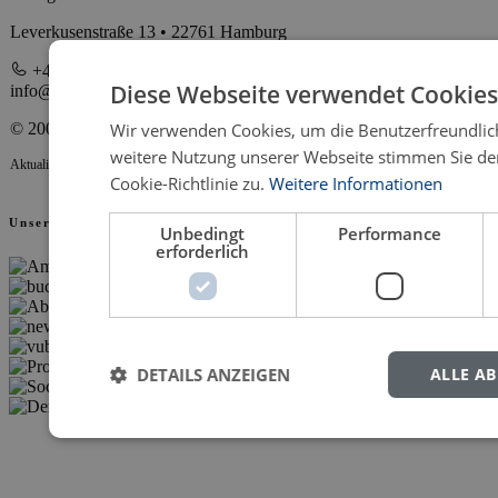
Leverkusenstraße 13 • 22761 Hamburg
+49 40 398880 0
Diese Webseite verwendet Cookies
info@verlagdrkovac.de
© 2000-2026 Verlag Dr. Kovač
Wir verwenden Cookies, um die Benutzerfreundlich
weitere Nutzung unserer Webseite stimmen Sie d
Aktualisiert 27.05.2026 14:22
Cookie-Richtlinie zu.
Weitere Informationen
Unsere Partner
Unbedingt
Performance
erforderlich
DETAILS ANZEIGEN
ALLE A