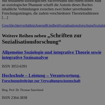
Mit brilliantem soziologischen Sachverstand und einem hohen Maß
an soziologischer Phantasie schafft die Autorin dieses Buches
inhaltliche Verbindungen zwischen zwei bisher unverbunden
Forschungssträngen, die zudem verschiedenen Theorietraditionen
[…]
Geschlechterverhältnis
Jugend
Kindheit
Sozialisationsforschung
Sozials
„Schriften zur
Weitere Reihen neben
Sozialisationsforschung“
Allgemeine Soziologie und integrative Theorie sowie
integrative Sozioanalyse
ISSN 3053-6391
Hochschule – Leistung – Verantwortung.
Forschungsbeiträge zur Verwaltungswissenschaft
Hrsg. Prof. Dr. Thomas Sauerland
ISSN 2364-3838