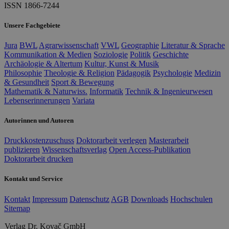
ISSN 1866-7244
Unsere Fachgebiete
Jura
BWL
Agrarwissenschaft
VWL
Geographie
Literatur & Sprache
Kommunikation & Medien
Soziologie
Politik
Geschichte
Archäologie & Altertum
Kultur, Kunst & Musik
Philosophie
Theologie & Religion
Pädagogik
Psychologie
Medizin
& Gesundheit
Sport & Bewegung
Mathematik & Naturwiss.
Informatik
Technik & Ingenieurwesen
Lebenserinnerungen
Variata
Autorinnen und Autoren
Druckkostenzuschuss
Doktorarbeit verlegen
Masterarbeit
publizieren
Wissenschaftsverlag
Open Access-Publikation
Doktorarbeit drucken
Kontakt und Service
Kontakt
Impressum
Datenschutz
AGB
Downloads
Hochschulen
Sitemap
Verlag Dr. Kovač GmbH