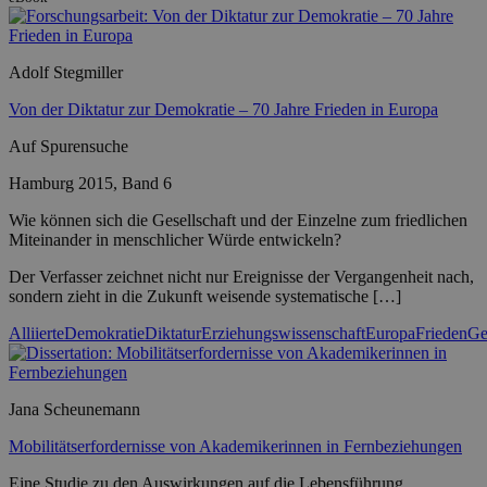
Adolf Stegmiller
Von der Diktatur zur Demokratie – 70 Jahre Frieden in Europa
Auf Spurensuche
Hamburg 2015, Band 6
Wie können sich die Gesellschaft und der Einzelne zum friedlichen
Miteinander in menschlicher Würde entwickeln?
Der Verfasser zeichnet nicht nur Ereignisse der Vergangenheit nach,
sondern zieht in die Zukunft weisende systematische […]
Alliierte
Demokratie
Diktatur
Erziehungswissenschaft
Europa
Frieden
Ge
Jana Scheunemann
Mobilitätserfordernisse von Akademikerinnen in Fernbeziehungen
Eine Studie zu den Auswirkungen auf die Lebensführung